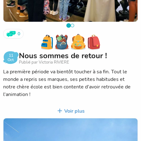
0
Nous sommes de retour !
11
Oct.
Publié par Victoria RIVIERE
La première période va bientôt toucher à sa fin. Tout le
monde a repris ses marques, ses petites habitudes et
notre chère école est bien contente d'avoir retrouvée de
l'animation !
Pour cette nouvelle année, notre projet s'intitule "La
Voir plus
musique corps à cœur". Nous allons donc accorder une
importance particulière à la musique, à notre corps et nos
émotions.