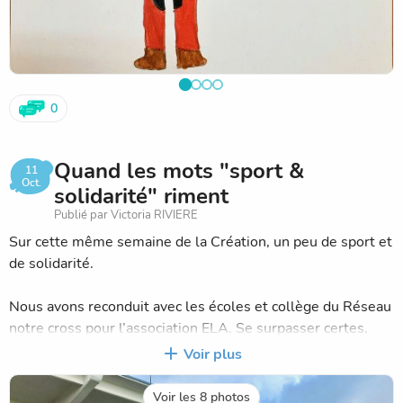
0
Quand les mots "sport &
11
Oct.
solidarité" riment
Publié par Victoria RIVIERE
Sur cette même semaine de la Création, un peu de sport et
de solidarité.
Nous avons reconduit avec les écoles et collège du Réseau
notre cross pour l’association ELA. Se surpasser certes,
mais courir pour une cause, pour ceux qui n’ont pas la
Voir plus
chance d’être en aussi bonne forme que nous. Félicitations
à tous et particulièrement aux 10 médaillés. Nous sommes
Voir les 8 photos