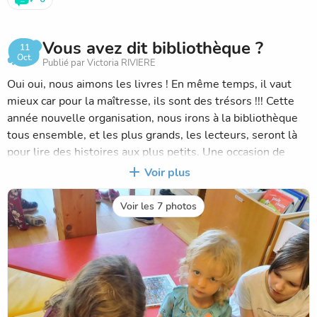
Vous avez dit bibliothèque ?
11
Oct.
Publié par Victoria RIVIERE
Oui oui, nous aimons les livres ! En même temps, il vaut
mieux car pour la maîtresse, ils sont des trésors !!! Cette
année nouvelle organisation, nous irons à la bibliothèque
tous ensemble, et les plus grands, les lecteurs, seront là
pour lire des histoires aux plus petits. Une occasion de
travailler la lecture à voix haute.
Voir plus
Puis des fois, la maîtresse, nous organisera une activité
Voir les 7 photos
particulière autour des livres ou d'un livre en particulier.
Mais surprise ! Nous vous en dirons plus à l'occasion.