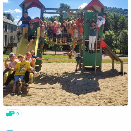
a-st-jo
.
• Une maîtresse plus assidue pour vous donner des
nouvelles sur les réseaux… oups
Au travers de cette cagnotte, nous faisons appel à votre
• Et….nous allons nous arrêter là…la suite bientôt…
générosité pour apporter une aide capitale à l'école Saint-
annoncée par les enfants d’une façon originale…
Joseph :
Encore merci à tous de nous suivre, nous soutenir, nous
sourire, ça égaye nos moments de doute.
VOUS qui avez fréquenté les bancs de cette école
VOUS qui lui avez confié aujourd'hui vos enfants et petits
enfants
VOUS qui connaissez et souhaitez la pérennité de l'école
Saint-Joseph au sein de la paroisse de Saint-Jean XXIII en
Pays de Salers.
Rejoignez-nous avec vos familles et amis en faisant un don,
même minime, selon vos possibilités, au vue de la
situation particulière que chacun traverse en ce moment,
afin d'offrir à nos enfants et futurs enfants un cadre
agréable doté des moyens technologiques actuels
0
d'enseignement.