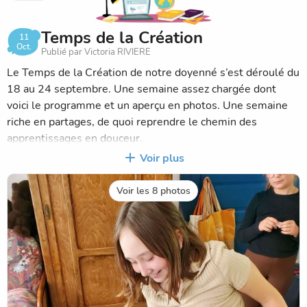
Temps de la Création
11
Oct.
Publié par Victoria RIVIERE
Le Temps de la Création de notre doyenné s’est déroulé du
18 au 24 septembre. Une semaine assez chargée dont
voici le programme et un aperçu en photos. Une semaine
riche en partages, de quoi reprendre le chemin des
apprentissages en douceur.
Voir plus
Objectifs à l’école : embellir notre impasse : customisation
de la porte d’entrée et plantation d’un arbuste dans un pot.
Voir les 8 photos
Transformation de notre potager en basse-cour en lien
avec la paroisse. Prendre soin et respecter nos nouveaux
habitants.
Mise en route du projet Eco-école de l’année avec élections
des délégués et réalisation du diagnostic. Cette année
nous avons choisi comme thème : la santé. Un très bel
investissement des enfants ! Bravo !