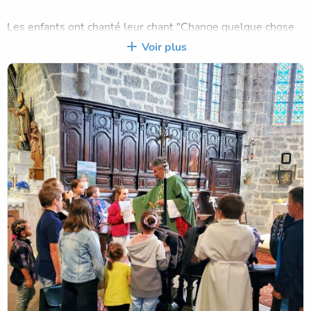
Les enfants ont chanté leur chant "Change quelque chose
dans ta vie" et dansé le flash mob "Comment ne pas te
Voir plus
louer".
Une très belle célébration où les sourires étaient au
rendez-vous sous la bienveillance de Dieu.