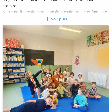
projets et les nouveautés pour cette nouvelle année
scolaire.
Notre petite école garde son âme chaleureuse et familiale
et accueille trois nouveaux copains au sein de la petite
Voir plus
famille Saint-Jo. Des copains sont partis vers de nouveaux
horizons, d’autres ont poussé la porte de chez nous,
quoiqu’il arrive, nous savons que nous continuerons de
donner des nouvelles les uns aux autres. Et oui c’est ça la
vie, des changements, des essais, des rebondissements
mais toujours garder le cap pour venir avec le sourire
chaque jour afin de bien grandir.
Notre petite équipe compte donc pour ces dix mois à venir,
20 canailles : 8 en maternelle et 12 en chez les CE/CM.
Toujours la même équipe pédagogique pour vous servir :
Fanchon & Maîtresse Victoria, avec tout de même une
petite nouvelle, maîtresse Véronique a retrouvé une classe
à plein temps et c’est au tour de maîtresse Pascale
d’accompagner dans les difficultés et les dépassements de
soi les enfants qui en ont besoin.