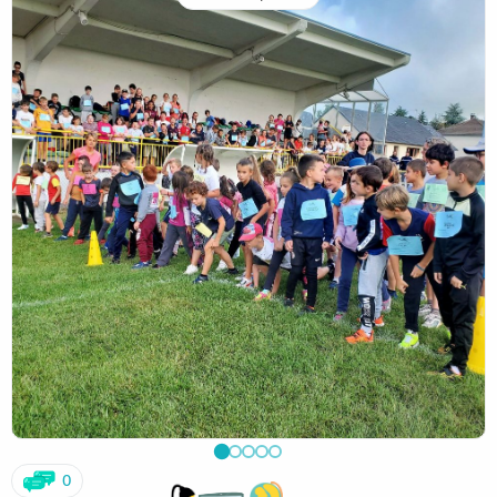
fiers de vous ! Après notre petit pique-nique, nous avons
célébré la messe de réseau avec la présence de notre
évêque Monseigneur Noblot, puis réaliser un flash mob sur
la place de Mauriac « Comment ne pas te louer » pour
clôturer cette magnifique journée. Merci au groupe scolaire
Notre-Dame-des-Miracles pour leur accueil.
Autant rester sur sa lancée et braver les gouttes qu’en
dites-vous ? Alors après le cross le mardi, nous avons
marché pour la virade de l’espoir le jeudi. Même pas peur
de la pluie. Nous étions présents pour accompagner et
soutenir les malades.
0